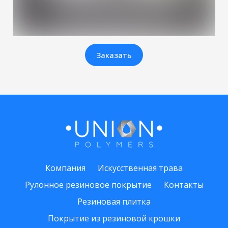
Заказать
Компания
Искусственная трава
Рулонное резиновое покрытие
Контакты
Резиновая плитка
Покрытие из резиновой крошки