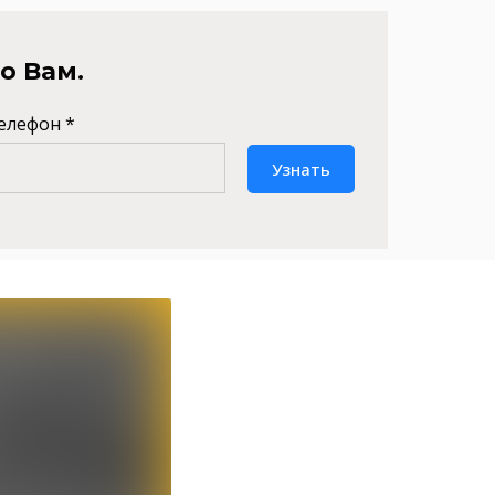
о Вам.
елефон *
Узнать