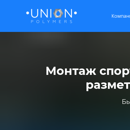
Компан
Монтаж спор
разме
Бы