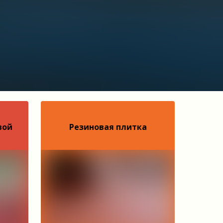
вой
Резиновая плитка